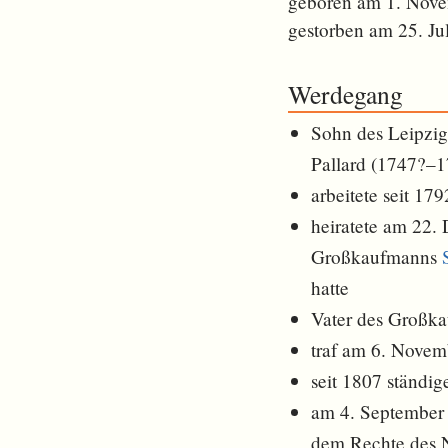
geboren am 1. Nov
gestorben am 25. Ju
Werdegang
Sohn des Leipzi
Pallard (1747?–1
arbeitete seit 1
heiratete am 22.
Großkaufmanns
hatte
Vater des Großk
traf am 6. Nove
seit 1807 ständig
am 4. September 
dem Rechte des 