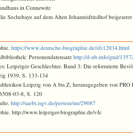
Landhaus in Connewitz
lie Sechehaye auf dem Alten Johannisfriedhof beigesetzt
phie.
https://www.deutsche-biographie.de/sfz12034.html
lbibliothek: Personendatensatz
http://d-nb.info/gnd/135
es: Leipziger Geschlechter. Band 3: Die reformierte Bevö
ig 1939, S. 133-134
tadtlexikon Leipzig von A bis Z, herausgegeben von PRO
6508-03-8, S. 120
afie.
http://saebi.isgv.de/person/snr/29087
hie. http://www.leipziger-biographie.de/vJc