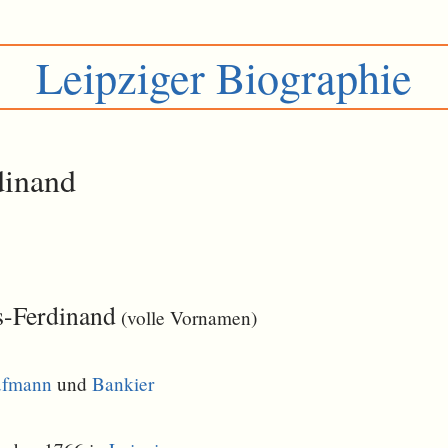
Leipziger Biographie
dinand
s-Ferdinand
(volle Vornamen)
ufmann
und
Bankier