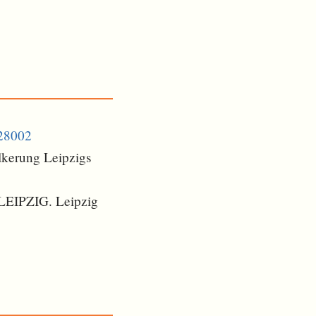
728002
lkerung Leipzigs
 LEIPZIG. Leipzig