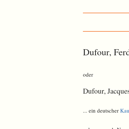
Dufour, Fer
oder
Dufour, Jacque
... ein deutscher
Ka