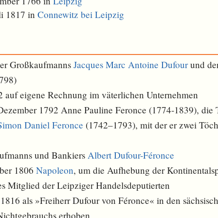
ember 1766 in
Leipzig
li 1817 in
Connewitz bei Leipzig
ger Großkaufmanns
Jacques Marc Antoine Dufour
und de
798)
792 auf eigene Rechnung im väterlichen Unternehmen
 Dezember 1792 Anne Pauline Feronce (1774-1839), die 
Simon Daniel Feronce
(1742–1793), mit der er zwei Töch
aufmanns und Bankiers
Albert Dufour-Féronce
mber 1806
Napoleon
, um die Aufhebung der Kontinentalsp
es Mitglied der Leipziger Handelsdeputierten
1816 als »Freiherr Dufour von Féronce« in den sächsisch
Nichtgebrauchs erhoben