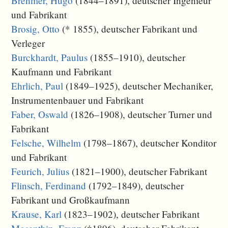
Brehmer, Hugo
(1844–1891), deutscher Ingenieur
und Fabrikant
Brosig, Otto
(* 1855), deutscher Fabrikant und
Verleger
Burckhardt, Paulus
(1855–1910), deutscher
Kaufmann und Fabrikant
Ehrlich, Paul
(1849–1925), deutscher Mechaniker,
Instrumentenbauer und Fabrikant
Faber, Oswald
(1826–1908), deutscher Turner und
Fabrikant
Felsche, Wilhelm
(1798–1867), deutscher Konditor
und Fabrikant
Feurich, Julius
(1821–1900), deutscher Fabrikant
Flinsch, Ferdinand
(1792–1849), deutscher
Fabrikant und Großkaufmann
Krause, Karl
(1823–1902), deutscher Fabrikant