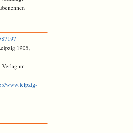
mzubenennen
5587197
Leipzig 1905,
: Verlag im
p://www.leipzig-