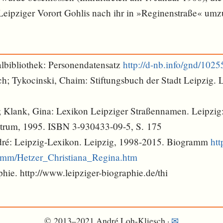
Leipziger Vorort Gohlis nach ihr in »Reginenstraße« u
lbibliothek: Personendatensatz
http://d-nb.info/gnd/102
ch; Tykocinski, Chaim: Stiftungsbuch der Stadt Leipzig. 
; Klank, Gina: Lexikon Leipziger Straßennamen. Leipzig
trum, 1995. ISBN 3-930433-09-5, S. 175
dré: Leipzig-Lexikon. Leipzig, 1998-2015. Biogramm
htt
ramm/Hetzer_Christiana_Regina.htm
hie. http://www.leipziger-biographie.de/thi
© 2013–2021 André Loh-Kliesch ·
✉︎