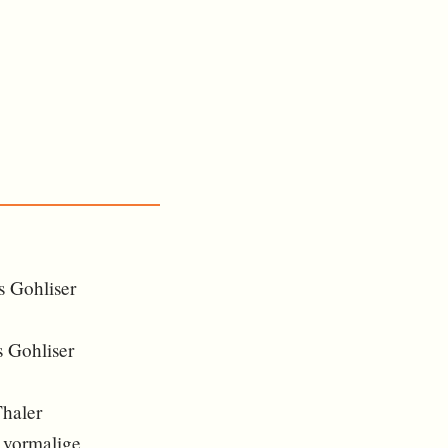
s Gohliser
 Gohliser
Thaler
e vormalige