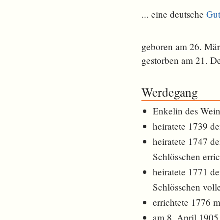
... eine deutsche
Gut
geboren am 26. Mär
gestorben am 21. D
Werdegang
Enkelin des Wei
heiratete 1739 d
heiratete 1747 d
Schlösschen erric
heiratete 1771 d
Schlösschen voll
errichtete 1776 
am 8. April 1905 