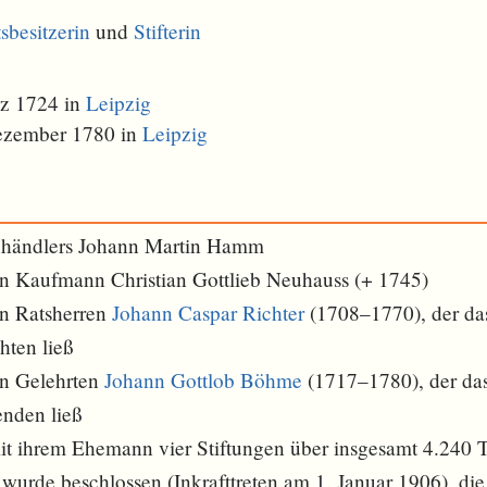
sbesitzerin
und
Stifterin
z 1724 in
Leipzig
ezember 1780 in
Leipzig
nhändlers Johann Martin Hamm
en Kaufmann Christian Gottlieb Neuhauss (+ 1745)
en Ratsherren
Johann Caspar Richter
(1708–1770), der da
hten ließ
en Gelehrten
Johann Gottlob Böhme
(1717–1780), der das
enden ließ
mit ihrem Ehemann vier Stiftungen über insgesamt 4.240 
wurde beschlossen (Inkrafttreten am 1. Januar 1906), di