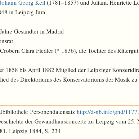
Johann Georg Keil
(1781–1857) und Juliana Henriette L
848 in Leipzig Jura
 Jahre Gesandter in Madrid
nsrat
 Cröbern Clara Fiedler (* 1836), die Tochter des Rittergu
 1858 bis April 1882 Mitglied der Leipziger Konzertdir
glied des Direktoriums des Konservatoriums der Musik zu
lbibliothek: Personendatensatz
http://d-nb.info/gnd/117
 Geschichte der Gewandhausconcerte zu Leipzig vom 25.
1. Leipzig 1884, S. 234