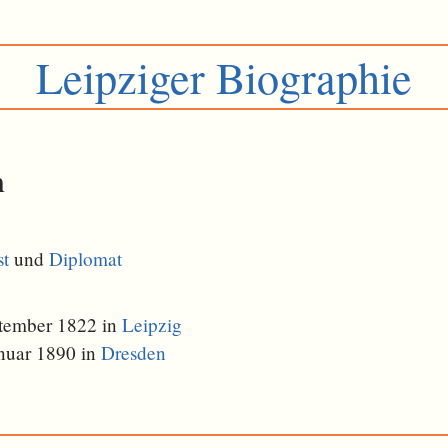
Leipziger Biographie
h
st
und
Diplomat
tember 1822 in
Leipzig
nuar 1890 in
Dresden