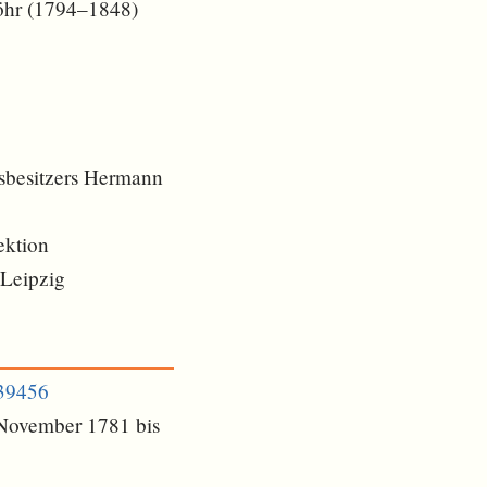
öhr (1794–1848)
tsbesitzers Hermann
ektion
 Leipzig
739456
 November 1781 bis