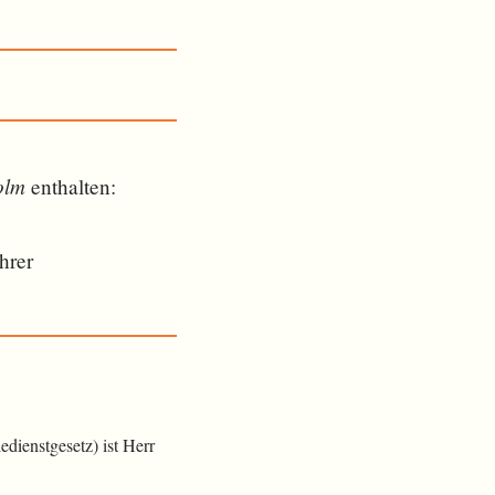
olm
ent­halten:
hrer
dienstgesetz) ist Herr