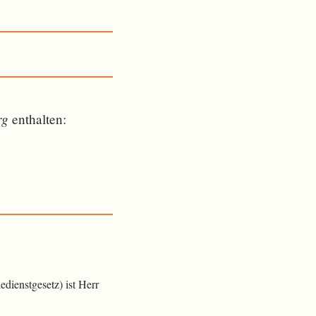
rg
ent­halten:
dienstgesetz) ist Herr