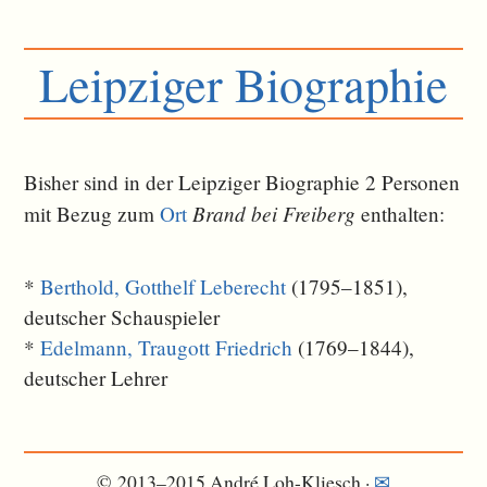
Leipziger Biographie
Bisher sind in der Leipziger Biographie 2 Personen
Brand bei Freiberg
mit Bezug zum
Ort
ent­halten:
*
Berthold, Gotthelf Leberecht
(1795–1851),
deutscher Schauspieler
*
Edelmann, Traugott Friedrich
(1769–1844),
deutscher Lehrer
© 2013–2015 André Loh-Kliesch ·
✉