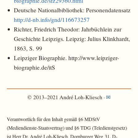
biographie.de/sfz29360.html
Deutsche Nationalbibliothek: Personendatensatz
http://d-nb.info/gnd/116673257
Richter, Friedrich Theodor: Jahrbüchlein zur
Geschichte Leipzigs. Leipzig: Julius Klinkhardt,
1863, S. 99
Leipziger Biographie. http://www.leipziger-
biographie.de/itS
© 2013–2021 André Loh-Kliesch ·
✉︎
Verantwortlich für den Inhalt gemäß §6 MDStV
(Mediendienste-Staatsvertrag) und §6 TDG (Teledienstgesetz)
ist Herr Dr. André Loh-Kliesch, Dornburger Weg 31, D-