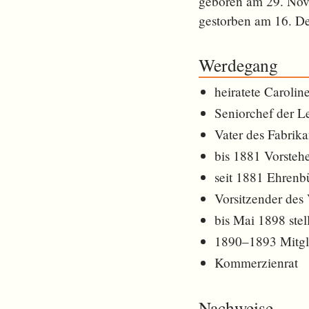
geboren am 29. No
gestorben am 16. D
Werdegang
heiratete Carolin
Seniorchef der L
Vater des Fabrik
bis 1881 Vorsteh
seit 1881 Ehrenbü
Vorsitzender des
bis Mai 1898 ste
1890–1893 Mitgl
Kommerzienrat
Nachweise