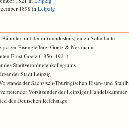
vember 1821 in
Leipzig
ezember 1898 in
Leipzig
e Bäumler, mit der er (mindestens) einen Sohn hatte
eipziger Eisengießerei Goetz & Nestmann
anten Ernst Goetz (1856–1921)
er des Stadtverordnetenkollegiums
rger der Stadt Leipzig
 Vorstands der Sächsisch-Thüringischen Eisen- und Stahl
llvertretender Vorsitzender der Leipziger Handelskammer
ied des Deutschen Reichstags