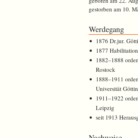
geboren am 22. Aug
gestorben am 10. M
Werdegang
1876 Dr.jur. Gött
1877 Habilitatio
1882–1888 ordent
Rostock
1888–1911 ordent
Universität Götti
1911–1922 ordentl
Leipzig
seit 1913 Heraus
Nachweise