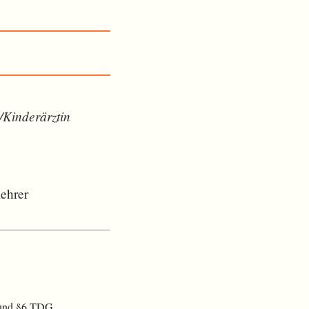
/Kinderärztin
ehrer
) und §6 TDG