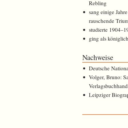
Rebling
sang einige Jahre
rauschende Triu
studierte 1904–19
ging als königli
Nachweise
Deutsche Nationa
Volger, Bruno: Sa
Verlagsbuchhand
Leipziger Biogra