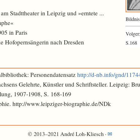
 am Stadttheater in Leipzig und »erntete ...
Bildnis
mphe«
05 in Paris
Volger:
che Hofopernsängerin nach Dresden
S.168
lbibliothek: Personendatensatz
http://d-nb.info/gnd/117
chsens Gelehrte, Künstler und Schriftsteller. Leipzig: Br
lung, 1907-1908, S. 168-169
phie. http://www.leipziger-biographie.de/NDk
© 2013–2021 André Loh-Kliesch ·
✉︎