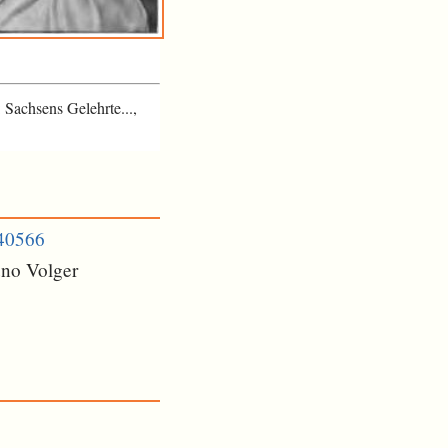
 Sachsens Gelehrte...,
440566
uno Volger