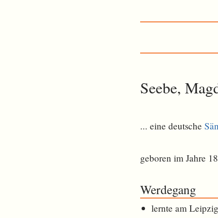
Seebe, Mag
... eine deutsche
Sän
geboren im Jahre 1
Werdegang
lernte am Leipzi