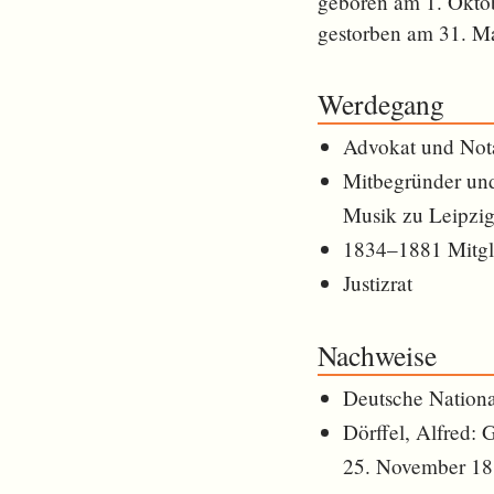
geboren am 1. Okto
gestorben am 31. M
Werdegang
Advokat und Nota
Mitbegründer und
Musik zu Leipzi
1834–1881 Mitgl
Justizrat
Nachweise
Deutsche Nationa
Dörffel, Alfred:
25. November 188