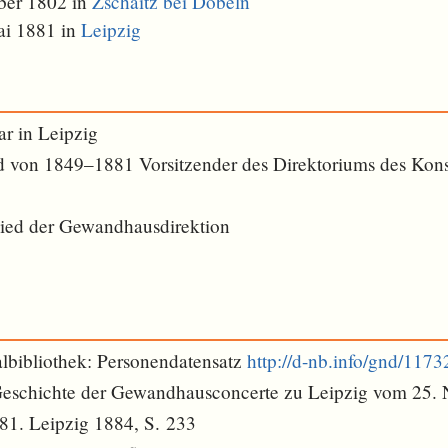
ber 1802 in
Zschaitz bei Döbeln
ai 1881 in
Leipzig
r in Leipzig
 von 1849–1881 Vorsitzender des Direktoriums des Kons
g
ied der Gewandhausdirektion
lbibliothek: Personendatensatz
http://d-nb.info/gnd/117
 Geschichte der Gewandhausconcerte zu Leipzig vom 25.
1. Leipzig 1884, S. 233