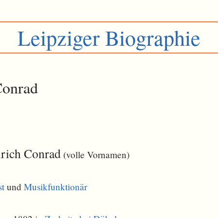
Leipziger Biographie
Conrad
nrich Conrad
(volle Vornamen)
st
und
Musikfunktionär