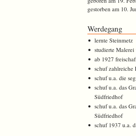
geboren am 19. Feb
gestorben am 10. Ju
Werdegang
lernte Steinmetz
studierte Malere
ab 1927 freischaf
schuf zahlreiche
schuf u.a. die se
schuf u.a. das G
Südfriedhof
schuf u.a. das G
Südfriedhof
schuf 1937 u.a. 