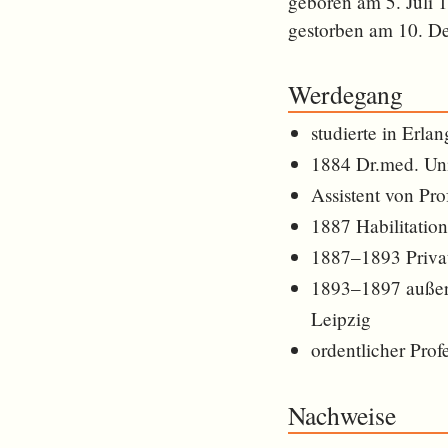
geboren am 5. Juli 
gestorben am 10. D
Werdegang
studierte in Erla
1884 Dr.med. Un
Assistent von Pro
1887 Habilitation
1887–1893 Privat
1893–1897 außero
Leipzig
ordentlicher Pro
Nachweise