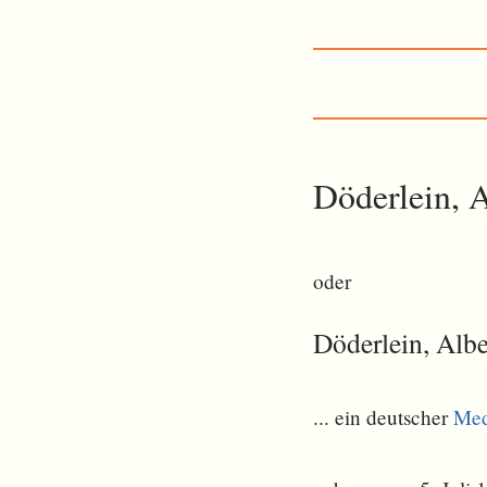
Döderlein, A
oder
Döderlein, Alb
... ein deutscher
Med