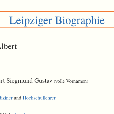
Leipziger Biographie
lbert
ert Siegmund Gustav
(volle Vornamen)
iziner
und
Hochschullehrer