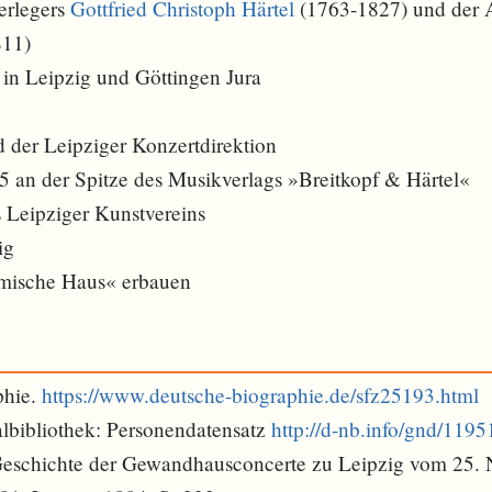
erlegers
Gottfried Christoph Härtel
(1763-1827) und der 
811)
 in Leipzig und Göttingen Jura
d der Leipziger Konzertdirektion
35 an der Spitze des Musikverlags »Breitkopf & Härtel«
 Leipziger Kunstvereins
ig
ömische Haus« erbauen
phie.
https://www.deutsche-biographie.de/sfz25193.html
lbibliothek: Personendatensatz
http://d-nb.info/gnd/119
 Geschichte der Gewandhausconcerte zu Leipzig vom 25.